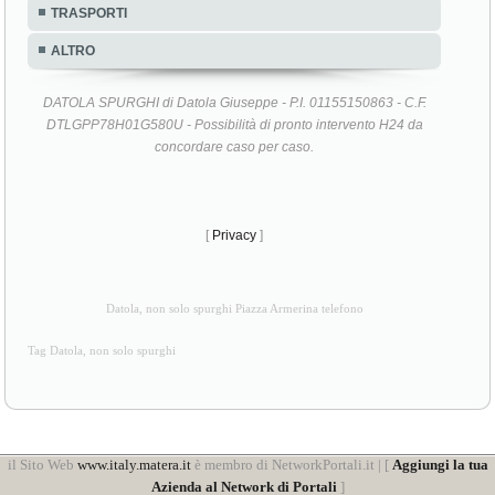
TRASPORTI
ALTRO
DATOLA SPURGHI di Datola Giuseppe - P.I. 01155150863 - C.F.
DTLGPP78H01G580U - Possibilità di pronto intervento H24 da
concordare caso per caso.
[
Privacy
]
Datola, non solo spurghi Piazza Armerina telefono
Tag Datola, non solo spurghi
il Sito Web
www.italy.matera.it
è membro di NetworkPortali.it | [
Aggiungi la tua
Azienda al Network di Portali
]