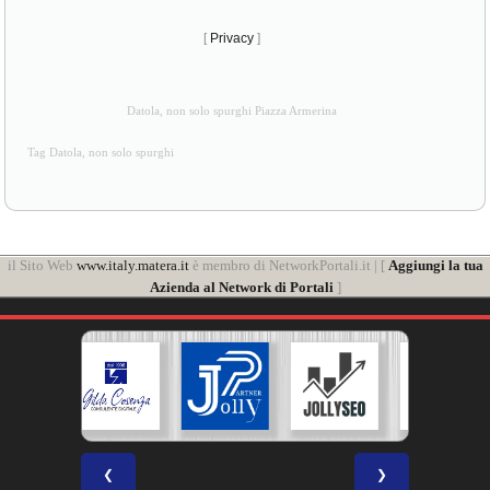
[
Privacy
]
Datola, non solo spurghi Piazza Armerina
Tag Datola, non solo spurghi
il Sito Web
www.italy.matera.it
è membro di NetworkPortali.it | [
Aggiungi la tua
Azienda al Network di Portali
]
❮
❯