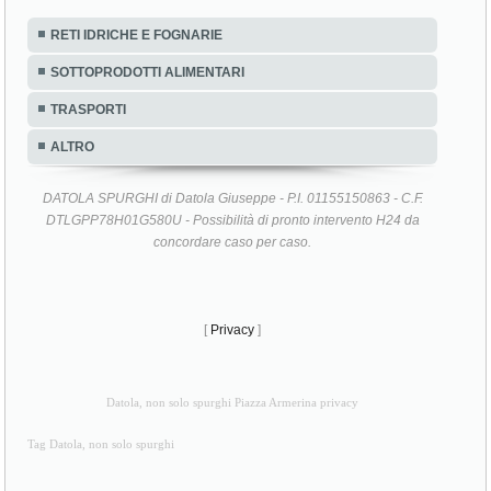
RETI IDRICHE E FOGNARIE
SOTTOPRODOTTI ALIMENTARI
TRASPORTI
ALTRO
DATOLA SPURGHI di Datola Giuseppe - P.I. 01155150863 - C.F.
DTLGPP78H01G580U - Possibilità di pronto intervento H24 da
concordare caso per caso.
[
Privacy
]
Datola, non solo spurghi Piazza Armerina privacy
Tag Datola, non solo spurghi