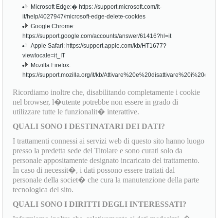
Microsoft Edge:� https: //support.microsoft.com/it-
it/help/4027947/microsoft-edge-delete-cookies
Google Chrome:
https://support.google.com/accounts/answer/61416?hl=it
Apple Safari: https://support.apple.com/kb/HT1677?
viewlocale=it_IT
Mozilla Firefox:
https://support.mozilla.org/it/kb/Attivare%20e%20disattivare%20i%20cook
Ricordiamo inoltre che, disabilitando completamente i cookie
nel browser, l�utente potrebbe non essere in grado di
utilizzare tutte le funzionalit� interattive.
QUALI SONO I DESTINATARI DEI DATI?
I trattamenti connessi ai servizi web di questo sito hanno luogo
presso la predetta sede del Titolare e sono curati solo da
personale appositamente designato incaricato del trattamento.
In caso di necessit�, i dati possono essere trattati dal
personale della societ� che cura la manutenzione della parte
tecnologica del sito.
QUALI SONO I DIRITTI DEGLI INTERESSATI?