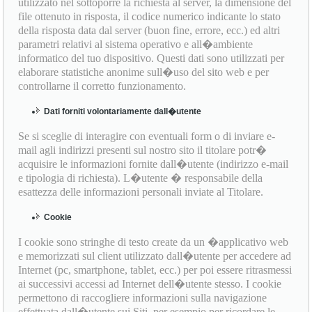
utilizzato nel sottoporre la richiesta al server, la dimensione del
file ottenuto in risposta, il codice numerico indicante lo stato
della risposta data dal server (buon fine, errore, ecc.) ed altri
parametri relativi al sistema operativo e all�ambiente
informatico del tuo dispositivo. Questi dati sono utilizzati per
elaborare statistiche anonime sull�uso del sito web e per
controllarne il corretto funzionamento.
Dati forniti volontariamente dall�utente
Se si sceglie di interagire con eventuali form o di inviare e-
mail agli indirizzi presenti sul nostro sito il titolare potr�
acquisire le informazioni fornite dall�utente (indirizzo e-mail
e tipologia di richiesta). L�utente � responsabile della
esattezza delle informazioni personali inviate al Titolare.
Cookie
I cookie sono stringhe di testo create da un �applicativo web
e memorizzati sul client utilizzato dall�utente per accedere ad
Internet (pc, smartphone, tablet, ecc.) per poi essere ritrasmessi
ai successivi accessi ad Internet dell�utente stesso. I cookie
permettono di raccogliere informazioni sulla navigazione
effettuata dall�utente sui Siti, per esempio per ricordare le