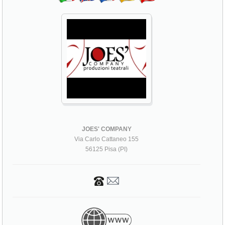
JOES' COMPANY
Via Carlo Cattaneo 155
56125 Pisa (PI)