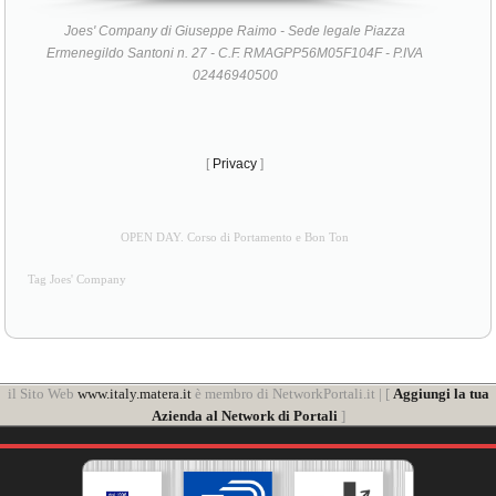
Joes' Company di Giuseppe Raimo - Sede legale Piazza
Ermenegildo Santoni n. 27 - C.F. RMAGPP56M05F104F - P.IVA
02446940500
[
Privacy
]
OPEN DAY. Corso di Portamento e Bon Ton
Tag Joes' Company
il Sito Web
www.italy.matera.it
è membro di NetworkPortali.it | [
Aggiungi la tua
Azienda al Network di Portali
]