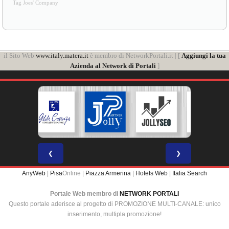
Tag Joes' Company
il Sito Web
www.italy.matera.it
è membro di NetworkPortali.it | [
Aggiungi la tua
Azienda al Network di Portali
]
❮
❯
AnyWeb
|
Pisa
Online |
Piazza Armerina
|
Hotels Web
|
Italia Search
Portale Web membro di
NETWORK PORTALI
Questo portale aderisce al progetto di PROMOZIONE MULTI-CANALE: unico
inserimento, multipla promozione!