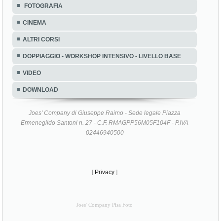
FOTOGRAFIA
CINEMA
ALTRI CORSI
DOPPIAGGIO - WORKSHOP INTENSIVO - LIVELLO BASE
VIDEO
DOWNLOAD
Joes' Company di Giuseppe Raimo - Sede legale Piazza
Ermenegildo Santoni n. 27 - C.F. RMAGPP56M05F104F - P.IVA
02446940500
[
Privacy
]
Joes' Company Pisa Foto