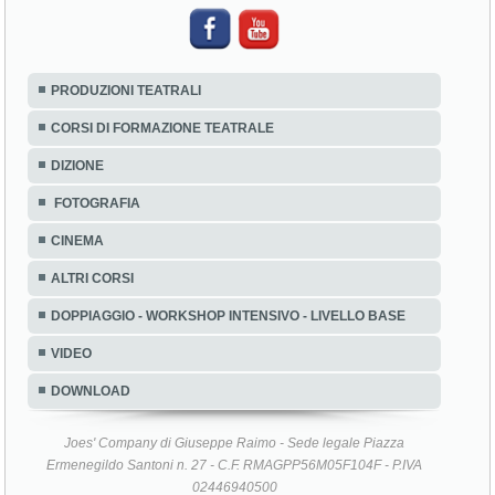
PRODUZIONI TEATRALI
CORSI DI FORMAZIONE TEATRALE
DIZIONE
FOTOGRAFIA
CINEMA
ALTRI CORSI
DOPPIAGGIO - WORKSHOP INTENSIVO - LIVELLO BASE
VIDEO
DOWNLOAD
Joes' Company di Giuseppe Raimo - Sede legale Piazza
Ermenegildo Santoni n. 27 - C.F. RMAGPP56M05F104F - P.IVA
02446940500