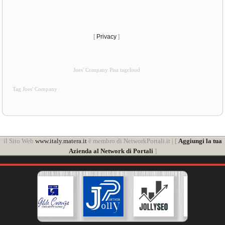
[
Privacy
]
Joes' Company Pisa tagcloud
Tag Joes' Company
il Sito Web
www.italy.matera.it
è membro di NetworkPortali.it | [
Aggiungi la tua
Azienda al Network di Portali
]