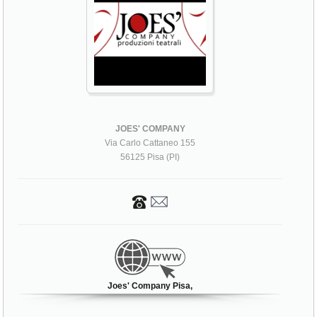
JOES' COMPANY
Via Carlo Cattaneo 155
56125 Pisa (PI)
Joes' Company Pisa,