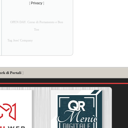
[
Privacy
]
OPEN DAY. Corso di Portamento e Bon
Ton
Tag Joes' Company
ork di Portali
]