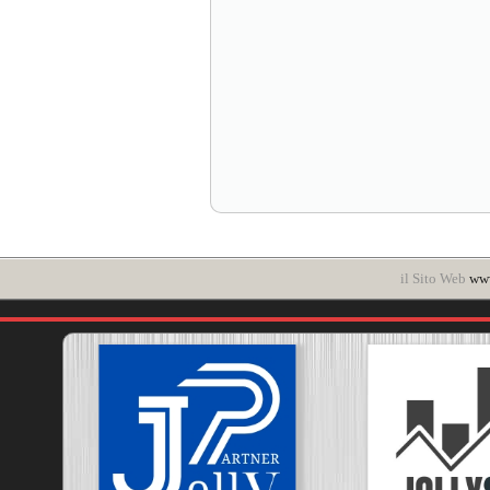
il Sito Web
www