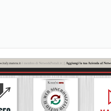
.italy.matera.it
è membro di NetworkPortali.it | [
Aggiungi la tua Azienda al Netw