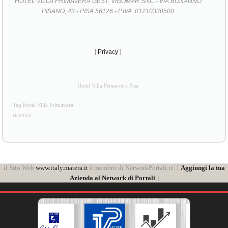
HOTEL VILLA PRIMAVERA GEST. VIGOMAR SNC - VIA BONANNO
PISANO, 43 - PISA 56126 - P.IVA: 01210330500
[
Privacy
]
Hotel Villa Primavera Pisa
Tag Hotel Villa Primavera
ricettiva
il Sito Web
www.italy.matera.it
è membro di NetworkPortali.it | [
Aggiungi la tua
Azienda al Network di Portali
]