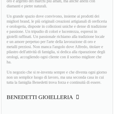
regalo, da fare e da farsi. Classici gioielli preziosi in oro e
argento, ma anche orologi e cronografi. Bracciali e collane in
oro e argento dei marchi più amati, ma anche anelli con
diamanti e pietre naturali.
Un grande spazio dove convivono, insieme ai prodotti dei
migliori brand, le più originali creazioni artigianali di oreficeria
e orologeria, disposte in collezioni uniche e dense di tradizione
e passione. Un tripudio di colori e lucentezza, espressi in
gioielli raffinati. Un passionale richiamo alla tradizione locale
e un amore perpetuo per l'arte della lavorazione di oro e
metalli preziosi. Non manca l'angolo dove Alfredo, titolare e
pilastro dell'attività di famiglia, si dedica alla riparazione degli
orologi, accogliendo ogni cliente con il sorriso migliore che
ha.
Un negozio che si re-inventa sempre e che diventa ogni giorno
non un semplice luogo di lavoro, ma una seconda casa in cui
tutta la famiglia Benedetti trova forza e continuità di essere.
BENEDETTI GIOIELLERIA