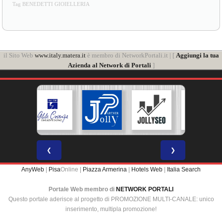
BENEDETTI GIOIELLERIA Pisa
Tag BENEDETTI GIOIELLERIA
il Sito Web
www.italy.matera.it
è membro di NetworkPortali.it | [
Aggiungi la tua
Azienda al Network di Portali
]
❮
❯
AnyWeb
|
Pisa
Online |
Piazza Armerina
|
Hotels Web
|
Italia Search
Portale Web membro di
NETWORK PORTALI