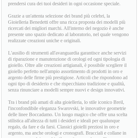
vendita di gioielli dei migliori brand: la Gioielleria Benedetti ti
accoglie nel Centro Commerciale Pisanova di Pisa per
prendersi cura dei tuoi desideri in ogni occasione speciale.
Grazie a un'attenta selezione dei brand più celebri, la
Gioielleria Benedetti offre una ricca proposta dei modelli più
ricercati dei migliori marchi. All'interno del negozio è anche
presente uno spazio dedicato al laboratorio, nel quale vengono
realizzate creazioni uniche e originali.
L'ausilio di strumenti all'avanguardia garantisce anche servizi
di riparazione e manutenzione di orologi ed ogni tipologia di
gioiello. Oltre alle creazioni artigianali, è possibile scegliere il
gioiello perfetto nell'ampio assortimento di prodotti in oro e
argento delle firme più prestigiose. Articoli che rispondono ad
ogni tipo di desiderio e che rispecchiano tradizione e qualità,
senza rinunciare a modelli sempre nuovi e design innovativi.
Tra i brand più amati di alta gioielleria, lo stile iconico Breil,
l'inconfondibile eleganza Swarovski, le innovative geometrie
delle linee Boccadamo. Un luogo magico che offre una scelta
stilistica all'altezza di tutti i desideri e ideali per qualunque