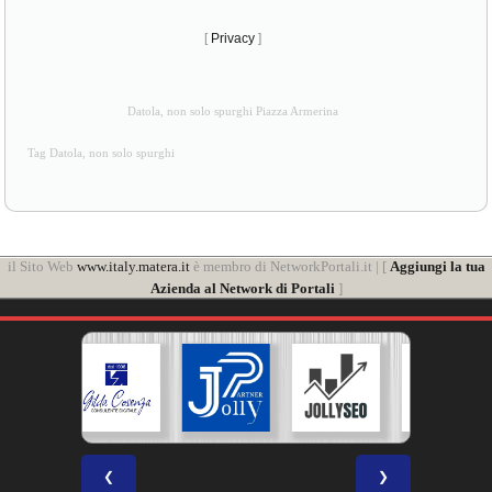
[
Privacy
]
Datola, non solo spurghi Piazza Armerina
Tag Datola, non solo spurghi
il Sito Web
www.italy.matera.it
è membro di NetworkPortali.it | [
Aggiungi la tua
Azienda al Network di Portali
]
❮
❯