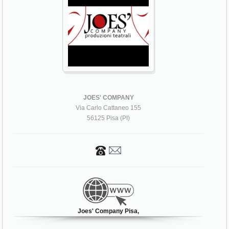
JOES' COMPANY
Via Carlo Cattaneo 155
56125 Pisa (PI)
Joes' Company Pisa,