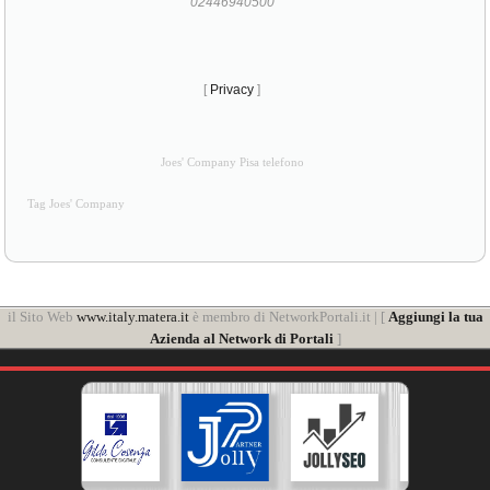
02446940500
[
Privacy
]
Joes' Company Pisa telefono
Tag Joes' Company
il Sito Web
www.italy.matera.it
è membro di NetworkPortali.it | [
Aggiungi la tua
Azienda al Network di Portali
]