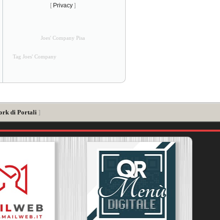
[
Privacy
]
Joes' Company Pisa
Tag Joes' Company
ork di Portali
]