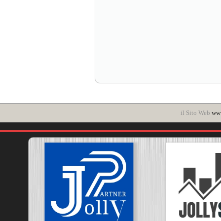
il Sito Web
www