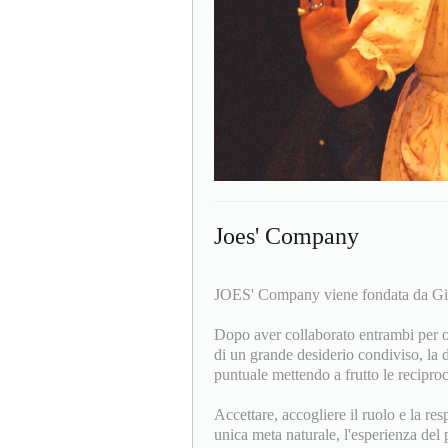
Joes' Company
JOES' Company viene fondata da Giu
Dopo aver collaborato entrambi per
di un grande desiderio condiviso, la d
puntuale mettendo a frutto le recipro
Accettare, accogliere il ruolo e la res
unica meta naturale, l'esperienza del p