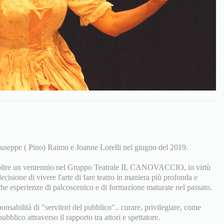
seppe ( Pino) Raimo e Joanne Lorelli nel giugno del 2019.
 oltre un ventennio nel Gruppo Teatrale IL CANOVACCIO, in virtù
ecisione di vivere l'arte di fare teatro in maniera più profonda e
che esperienze di palcoscenico e di formazione maturate nel passato.
ponsabilità di "servitori del pubblico".. curare, privilegiare, come
ubblico attraverso il rapporto tra attori e spettatore.