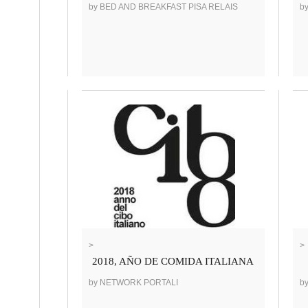
by BED AND BREAKFAST PISA RELAIS
b
>
>
2018, AÑO DE COMIDA ITALIANA
by NETWORK PORTALI
b