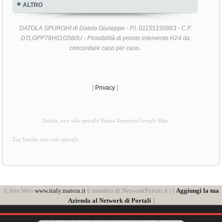
ALTRO
DATOLA SPURGHI di Datola Giuseppe - P.I. 01155150863 - C.F.
DTLGPP78H01G580U - Possibilità di pronto intervento H24 da
concordare caso per caso.
[
Privacy
]
Datola, non solo spurghi Piazza Armerina Google Map
Tag Datola, non solo spurghi
il Sito Web
www.italy.matera.it
è membro di NetworkPortali.it | [
Aggiungi la tua
Azienda al Network di Portali
]