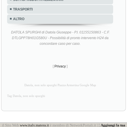
TRASPORTI
ALTRO
DATOLA SPURGHI di Datola Giuseppe - P.I. 01155150863 - C.F.
DTLGPP78H01G580U - Possibilità di pronto intervento H24 da
concordare caso per caso.
[
Privacy
]
Datola, non solo spurghi Piazza Armerina Google Map
Tag Datola, non solo spurghi
il Sito Web
www.italy.matera.it
è membro di NetworkPortali.it | [
Aggiungi la tua