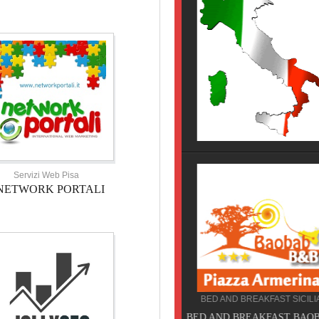
HOTEL TOSCANA
HOTEL NOVECENTO PISA, 
Servizi Web Pisa
NETWORK PORTALI
BED AND BREAKFAST SICILIA
CAMPEGGIO TOSCANA
BED AND BREAKFAST BAOBAB,
TORRE PENDENTE CAMP