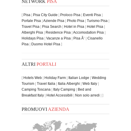
NETWORK
PISA
[
Pisa
|
Pisa City Guide
|
Proloco Pisa
|
Eventi Pisa
|
Portale Pisa
|
Aziende Pisa
|
Photo Pisa
|
Turismo Pisa
|
Travel Pisa
|
Pisa Search
|
Hotel in Pisa
|
Hotel Pisa
|
Alberghi Pisa
|
Residence Pisa
|
Accomodation Pisa
|
Holidays Pisa
|
Vacanze a Pisa
|
Pisa Ã¨
|
Cisanello
Pisa
|
Duomo Hotel Pisa
]
ALTRI
PORTALI
[
Hotels Web
|
Holiday Farm
|
Italian Lodge
|
Wedding
Tourism
|
Travel Italia
|
Italia Alberghi
|
Web Italy
|
Camping Toscana
|
Italy Camping
|
Bed and
Breakfast Italy
|
Hotel Accessibili
|
Non solo arredi
| ]
PROMUOVI
AZIENDA